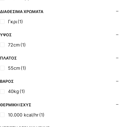
Σόμπες Ξύλου από Ατσάλι με Φούρνο
Σόμπες Πετρελαίου (Alfatherm)
ΔΙΑΘΈΣΙΜΑ ΧΡΏΜΑΤΑ
Σόμπες Πετρελαίου (Asikis Super Alfa)
Γκρι
(1)
Σόμπες Πετρελαίου (Assos)
Σόμπες Πετρελαίου (StarStoves)
ΎΨΟΣ
Σόμπες Πετρελαίου (ThermoSteel)
72cm
(1)
Σόμπες Πετρελαίου (ΟΒΕΛ)
Σόμπες Πετρελαίου Αερόθερμες (Agorastos)
ΠΛΆΤΟΣ
Σόμπες Πετρελαίου Αερόθερμες Ρ (Thermiki)
55cm
(1)
Σόμπες Υγραερίου
Σούβλες - Εργαλεία Ψησίματος BBQ
ΒΆΡΟΣ
Σχάρες Ψησίματος
40kg
(1)
Σωλήνες (Μπουριά), Εξαρτήματα Σόμπας
Τζάκια - Εστίες
ΘΕΡΜΙΚΉ ΙΣΧΎΣ
Τζακόσομπες
10.000 kcal/hr
(1)
Ψησταριές