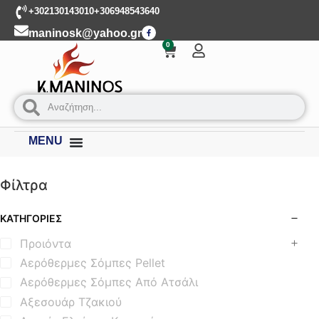
+302130143010
+306948543640
maninosk@yahoo.gr
0
MENU
Φίλτρα
ΚΑΤΗΓΟΡΊΕΣ
Προιόντα
Αερόθερμες Σόμπες Pellet
Αερόθερμες Σόμπες Από Ατσάλι
Αξεσουάρ Τζακιού