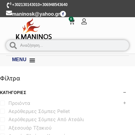
+302130143010
+306948543640
maninosk@yahoo.gr
0
MENU
Φίλτρα
ΚΑΤΗΓΟΡΊΕΣ
Προιόντα
Αερόθερμες Σόμπες Pellet
Αερόθερμες Σόμπες Από Ατσάλι
Αξεσουάρ Τζακιού