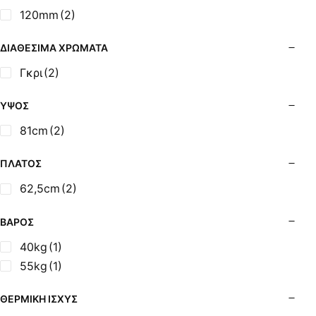
Σόμπες Ξύλου από Ατσάλι με Φούρνο
120mm
(2)
Σόμπες Πετρελαίου (Alfatherm)
Σόμπες Πετρελαίου (Asikis Super Alfa)
ΔΙΑΘΈΣΙΜΑ ΧΡΏΜΑΤΑ
Σόμπες Πετρελαίου (Assos)
Γκρι
(2)
Σόμπες Πετρελαίου (StarStoves)
Σόμπες Πετρελαίου (ThermoSteel)
ΎΨΟΣ
Σόμπες Πετρελαίου (ΟΒΕΛ)
81cm
(2)
Σόμπες Πετρελαίου Αερόθερμες (Agorastos)
Σόμπες Πετρελαίου Αερόθερμες Ρ (Thermiki)
ΠΛΆΤΟΣ
Σόμπες Υγραερίου
62,5cm
(2)
Σούβλες - Εργαλεία Ψησίματος BBQ
Σχάρες Ψησίματος
ΒΆΡΟΣ
Σωλήνες (Μπουριά), Εξαρτήματα Σόμπας
40kg
(1)
Τζάκια - Εστίες
55kg
(1)
Τζακόσομπες
Ψησταριές
ΘΕΡΜΙΚΉ ΙΣΧΎΣ