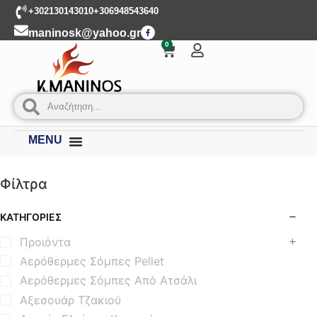
+302130143010
+306948543640
maninosk@yahoo.gr
0
MENU
Φίλτρα
ΚΑΤΗΓΟΡΊΕΣ
Προιόντα
Αερόθερμες Σόμπες Pellet
Αερόθερμες Σόμπες Από Ατσάλι
Αξεσουάρ Τζακιού