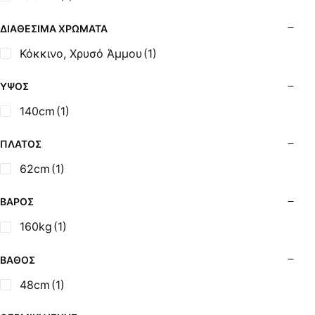
Σόμπες Ξύλου από Ατσάλι με Φούρνο
Σόμπες Πετρελαίου (Alfatherm)
ΔΙΑΘΈΣΙΜΑ ΧΡΏΜΑΤΑ
Σόμπες Πετρελαίου (Asikis Super Alfa)
Κόκκινο, Χρυσό Άμμου
(1)
Σόμπες Πετρελαίου (Assos)
Σόμπες Πετρελαίου (StarStoves)
ΎΨΟΣ
Σόμπες Πετρελαίου (ThermoSteel)
140cm
(1)
Σόμπες Πετρελαίου (ΟΒΕΛ)
Σόμπες Πετρελαίου Αερόθερμες (Agorastos)
ΠΛΆΤΟΣ
Σόμπες Πετρελαίου Αερόθερμες Ρ (Thermiki)
62cm
(1)
Σόμπες Υγραερίου
Σούβλες - Εργαλεία Ψησίματος BBQ
ΒΆΡΟΣ
Σχάρες Ψησίματος
160kg
(1)
Σωλήνες (Μπουριά), Εξαρτήματα Σόμπας
Τζάκια - Εστίες
ΒΆΘΟΣ
Τζακόσομπες
48cm
(1)
Ψησταριές