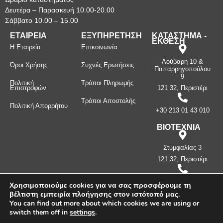
Δευτέρα – Παρασκευή 10.00-20.00
Σάββατο 10.00 – 15.00
ΕΤΑΙΡΕΙΑ
ΕΞΥΠΗΡΕΤΗΣΗ
ΚΑΤΑΣΤΗΜΑ -
ΕΚΘΕΣΗ
Η Εταιρεία
Επικοινωνία
Λούβαρη 10 &
Όροι Χρήσης
Συχνές Ερωτήσεις
Παπαρρηγοπούλου
9
Πολιτική
Τρόποι Πληρωμής
Επιστροφών
121 32, Περιστέρι
Τρόποι Αποστολής
Πολιτική Απορρήτου
+30 213 01 43 010
ΒΙΟΤΕΧΝΙΑ
Στυμφαλίας 3
121 32, Περιστέρι
+30 210 57 87
Χρησιμοποιούμε cookies για να σας προσφέρουμε τη
397
βέλτιστη εμπειρία πλοήγησης στον ιστότοπό μας.
You can find out more about which cookies we are using or
switch them off in
settings
.
Πνευματικά δικαιώματα ©
2026
Μανίνος Λ. Κωνσταντίνος -