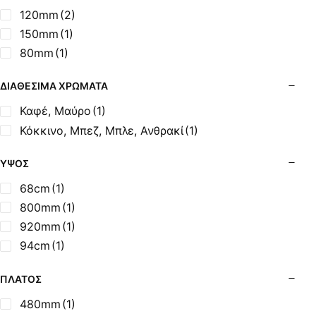
Σόμπες Ξύλου από Ατσάλι με Φούρνο
120mm
(2)
Σόμπες Πετρελαίου (Alfatherm)
150mm
(1)
Σόμπες Πετρελαίου (Asikis Super Alfa)
80mm
(1)
Σόμπες Πετρελαίου (Assos)
Σόμπες Πετρελαίου (StarStoves)
ΔΙΑΘΈΣΙΜΑ ΧΡΏΜΑΤΑ
Σόμπες Πετρελαίου (ThermoSteel)
Καφέ, Μαύρο
(1)
Σόμπες Πετρελαίου (ΟΒΕΛ)
Κόκκινο, Μπεζ, Μπλε, Ανθρακί
(1)
Σόμπες Πετρελαίου Αερόθερμες (Agorastos)
Σόμπες Πετρελαίου Αερόθερμες Ρ (Thermiki)
ΎΨΟΣ
Σόμπες Υγραερίου
68cm
(1)
Σούβλες - Εργαλεία Ψησίματος BBQ
800mm
(1)
Σχάρες Ψησίματος
920mm
(1)
Σωλήνες (Μπουριά), Εξαρτήματα Σόμπας
94cm
(1)
Τζάκια - Εστίες
Τζακόσομπες
ΠΛΆΤΟΣ
Ψησταριές
480mm
(1)