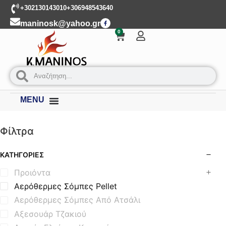
+302130143010
+306948543640
maninosk@yahoo.gr
0
MENU
Φίλτρα
ΚΑΤΗΓΟΡΊΕΣ
Προιόντα
Αερόθερμες Σόμπες Pellet
Αερόθερμες Σόμπες Από Ατσάλι
Αξεσουάρ Τζακιού