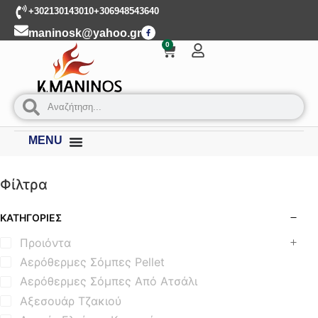
+302130143010
+306948543640
maninosk@yahoo.gr
0
MENU
Φίλτρα
ΚΑΤΗΓΟΡΊΕΣ
Προιόντα
Αερόθερμες Σόμπες Pellet
Αερόθερμες Σόμπες Από Ατσάλι
Αξεσουάρ Τζακιού