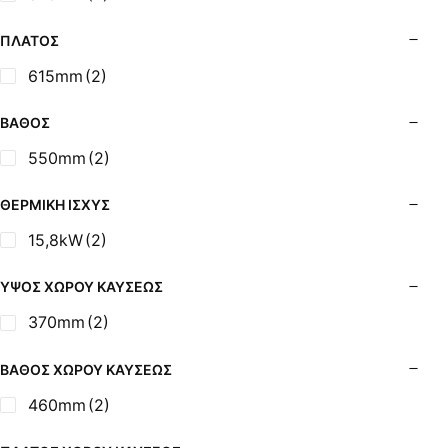
Σόμπες Ξύλου από Ατσάλι με Φούρνο
Σόμπες Πετρελαίου (Alfatherm)
ΠΛΆΤΟΣ
Σόμπες Πετρελαίου (Asikis Super Alfa)
615mm
(2)
Σόμπες Πετρελαίου (Assos)
Σόμπες Πετρελαίου (StarStoves)
ΒΆΘΟΣ
Σόμπες Πετρελαίου (ThermoSteel)
550mm
(2)
Σόμπες Πετρελαίου (ΟΒΕΛ)
Σόμπες Πετρελαίου Αερόθερμες (Agorastos)
ΘΕΡΜΙΚΉ ΙΣΧΎΣ
Σόμπες Πετρελαίου Αερόθερμες Ρ (Thermiki)
15,8kW
(2)
Σόμπες Υγραερίου
Σούβλες - Εργαλεία Ψησίματος BBQ
ΎΨΟΣ ΧΏΡΟΥ ΚΑΎΣΕΩΣ
Σχάρες Ψησίματος
370mm
(2)
Σωλήνες (Μπουριά), Εξαρτήματα Σόμπας
Τζάκια - Εστίες
ΒΆΘΟΣ ΧΏΡΟΥ ΚΑΎΣΕΩΣ
Τζακόσομπες
460mm
(2)
Ψησταριές