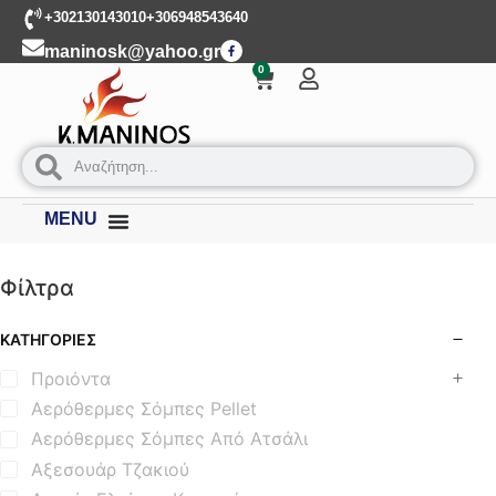
+302130143010
+306948543640
maninosk@yahoo.gr
0
MENU
Φίλτρα
ΚΑΤΗΓΟΡΊΕΣ
Προιόντα
Αερόθερμες Σόμπες Pellet
Αερόθερμες Σόμπες Από Ατσάλι
Αξεσουάρ Τζακιού