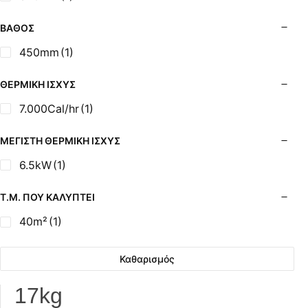
Σόμπες Ξύλου από Ατσάλι με Φούρνο
Σόμπες Πετρελαίου (Alfatherm)
ΒΆΘΟΣ
Σόμπες Πετρελαίου (Asikis Super Alfa)
450mm
(1)
Σόμπες Πετρελαίου (Assos)
Σόμπες Πετρελαίου (StarStoves)
ΘΕΡΜΙΚΉ ΙΣΧΎΣ
Σόμπες Πετρελαίου (ThermoSteel)
7.000Cal/hr
(1)
Σόμπες Πετρελαίου (ΟΒΕΛ)
Σόμπες Πετρελαίου Αερόθερμες (Agorastos)
ΜΈΓΙΣΤΗ ΘΕΡΜΙΚΉ ΙΣΧΎΣ
Σόμπες Πετρελαίου Αερόθερμες Ρ (Thermiki)
6.5kW
(1)
Σόμπες Υγραερίου
Σούβλες - Εργαλεία Ψησίματος BBQ
Τ.Μ. ΠΟΥ ΚΑΛΎΠΤΕΙ
Σχάρες Ψησίματος
40m²
(1)
Σωλήνες (Μπουριά), Εξαρτήματα Σόμπας
Τζάκια - Εστίες
Καθαρισμός
Τζακόσομπες
Ψησταριές
17kg