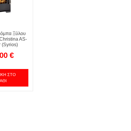
Σόμπα Ξύλου
Christina AS-
(Syrios)
,00
€
ΚΗ ΣΤΟ
ΆΘΙ