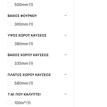
Σούβλες - Εργαλεία
500mm
(1)
Ψησίματος BBQ
Σχάρες Ψησίματος
ΒΆΘΟΣ ΦΟΎΡΝΟΥ
Σωλήνες (Μπουριά),
300mm
(1)
Εξαρτήματα Σόμπας
Τζάκια - Εστίες
ΎΨΟΣ ΧΏΡΟΥ ΚΑΎΣΕΩΣ
Τζακόσομπες
390mm
(1)
Ψησταριές
ΒΆΘΟΣ ΧΏΡΟΥ ΚΑΎΣΕΩΣ
335mm
(1)
ΠΛΆΤΟΣ ΧΏΡΟΥ ΚΑΎΣΕΩΣ
580mm
(1)
Τ.Μ. ΠΟΥ ΚΑΛΎΠΤΕΙ
100m²
(1)