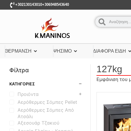
+302130143010
+306948543640
ΘΈΡΜΑΝΣΗ
ΨΉΣΙΜΟ
ΔΙΆΦΟΡΑ ΕΊΔΗ
127kg
Φίλτρα
Εμφάνιση του 
ΚΑΤΗΓΟΡΊΕΣ
Προιόντα
Αερόθερμες Σόμπες Pellet
Αερόθερμες Σόμπες Από
Ατσάλι
Αξεσουάρ Τζακιού
Δοχεία Ελαίου - Κρασιού