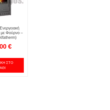
Ενεργειακή
 με Φούρνο –
lfatherm)
,00
€
ΚΗ ΣΤΟ
ΆΘΙ