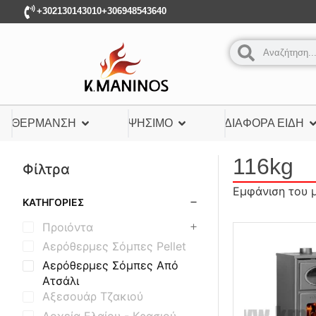
+302130143010
+306948543640
ΘΈΡΜΑΝΣΗ
ΨΉΣΙΜΟ
ΔΙΆΦΟΡΑ ΕΊΔΗ
116kg
Φίλτρα
Εμφάνιση του 
ΚΑΤΗΓΟΡΊΕΣ
Προιόντα
Αερόθερμες Σόμπες Pellet
Αερόθερμες Σόμπες Από
Ατσάλι
Αξεσουάρ Τζακιού
Δοχεία Ελαίου - Κρασιού