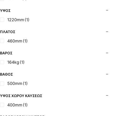
Σόμπες Ξύλου από Ατσάλι με Φούρνο
Σόμπες Πετρελαίου (Alfatherm)
ΎΨΟΣ
Σόμπες Πετρελαίου (Asikis Super Alfa)
1220mm
(1)
Σόμπες Πετρελαίου (Assos)
Σόμπες Πετρελαίου (StarStoves)
ΠΛΆΤΟΣ
Σόμπες Πετρελαίου (ThermoSteel)
460mm
(1)
Σόμπες Πετρελαίου (ΟΒΕΛ)
Σόμπες Πετρελαίου Αερόθερμες (Agorastos)
ΒΆΡΟΣ
Σόμπες Πετρελαίου Αερόθερμες Ρ (Thermiki)
164kg
(1)
Σόμπες Υγραερίου
Σούβλες - Εργαλεία Ψησίματος BBQ
ΒΆΘΟΣ
Σχάρες Ψησίματος
500mm
(1)
Σωλήνες (Μπουριά), Εξαρτήματα Σόμπας
Τζάκια - Εστίες
ΎΨΟΣ ΧΏΡΟΥ ΚΑΎΣΕΩΣ
Τζακόσομπες
400mm
(1)
Ψησταριές