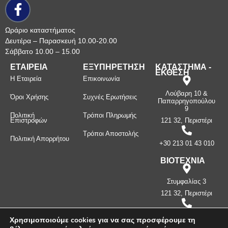
Ωράριο καταστήματος
Δευτέρα – Παρασκευή 10.00-20.00
Σάββατο 10.00 – 15.00
ΕΤΑΙΡΕΙΑ
ΕΞΥΠΗΡΕΤΗΣΗ
ΚΑΤΑΣΤΗΜΑ -
ΕΚΘΕΣΗ
Η Εταιρεία
Επικοινωνία
Λούβαρη 10 &
Όροι Χρήσης
Συχνές Ερωτήσεις
Παπαρρηγοπούλου
9
Πολιτική
Τρόποι Πληρωμής
Επιστροφών
121 32, Περιστέρι
Τρόποι Αποστολής
Πολιτική Απορρήτου
+30 213 01 43 010
ΒΙΟΤΕΧΝΙΑ
Στυμφαλίας 3
121 32, Περιστέρι
+30 210 57 87
Χρησιμοποιούμε cookies για να σας προσφέρουμε τη
397