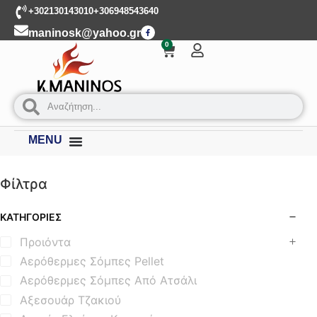
+302130143010
+306948543640
maninosk@yahoo.gr
0
MENU
Φίλτρα
ΚΑΤΗΓΟΡΊΕΣ
Προιόντα
Αερόθερμες Σόμπες Pellet
Αερόθερμες Σόμπες Από Ατσάλι
Αξεσουάρ Τζακιού