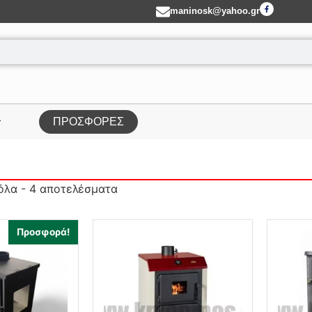
maninosk@yahoo.gr
ΠΡΟΣΦΟΡΕΣ
όλα - 4 αποτελέσματα
Προσφορά!