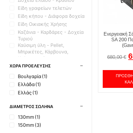
Είδη γραφείων τελετών
Είδη κήπου - Διάφορα δοχεία
Είδη Οικιακής Χρήσης
Καζάνια - Καρδάρες - Δοχεία
Ενεργειακή Σ
Τυριού
SA 200 Π
Καύσιμη ύλη - Pellet,
(Gavr
Μπρικέτες, Κάρβουνα,
6
680,00
€
Καθαριστικά
Κτηνοτροφικά Είδη
ΧΏΡΑ ΠΡΟΈΛΕΥΣΗΣ
Μασίνες Ξύλου Εμαγιέ
Βουλγαρία
(1)
ΠΡΟΣΘΉ
Μασίνες Ξύλου Μαντεμένιες
ΚΑΛ
Ελλάδα
(1)
Μηχανισμοί Εξοπλισμού BBQ
Ελλάς
(1)
Μοτέρ Σούβλας
Όρθιες Εμαγιέ Ξυλόσομπες
ΔΙΆΜΕΤΡΟΣ ΣΩΛΉΝΑ
Όρθιες Μαντεμένιες Σόμπες
130mm
(1)
Όρθιες Μαντεμένιες Σόμπες
150mm
(3)
με Φούρνο