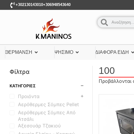
+302130143010
+306948543640
ΘΈΡΜΑΝΣΗ
ΨΉΣΙΜΟ
ΔΙΆΦΟΡΑ ΕΊΔΗ
100
Φίλτρα
Προβάλλονται 
ΚΑΤΗΓΟΡΊΕΣ
Προιόντα
Αερόθερμες Σόμπες Pellet
Αερόθερμες Σόμπες Από
Ατσάλι
Αξεσουάρ Τζακιού
Δοχεία Ελαίου - Κρασιού