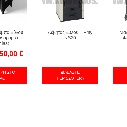
όμπα Ξύλου –
Λέβητας Ξύλου – Prity
Μαν
ανοραμική
NS20
Φ
ilas)
50,00
€
ΚΗ ΣΤΟ
ΔΙΑΒΆΣΤΕ
ΆΘΙ
ΠΕΡΙΣΣΌΤΕΡΑ