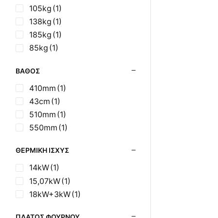
105kg
(1)
Σούβλες - Εργαλεία
Ψησίματος BBQ
138kg
(1)
Σχάρες Ψησίματος
185kg
(1)
Σωλήνες (Μπουριά),
85kg
(1)
Εξαρτήματα Σόμπας
Τζάκια - Εστίες
ΒΆΘΟΣ
Τζακόσομπες
410mm
(1)
Ψησταριές
43cm
(1)
510mm
(1)
550mm
(1)
ΘΕΡΜΙΚΉ ΙΣΧΎΣ
14kW
(1)
15,07kW
(1)
18kW+3kW
(1)
ΠΛΆΤΟΣ ΦΟΎΡΝΟΥ