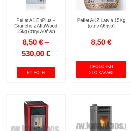
Pellet A1 EnPlus –
Pellet AKZ Latvia 15Κg
Gruneholz AlfaWood
(στην Αθήνα)
15kg (στην Αθήνα)
8,50
€
–
8,50
€
530,00
€
ΠΡΟΣΘΉΚΗ
ΕΠΙΛΟΓΉ
ΣΤΟ ΚΑΛΆΘΙ