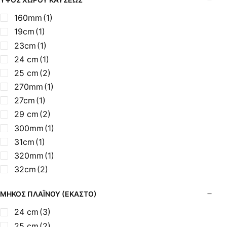
19cm
(2)
9.5 kW
(1)
20 cm
(1)
160mm
(1)
9kW
(6)
20,5cm
(2)
19cm
(1)
200mm
(1)
23cm
(1)
205mm
(2)
24 cm
(1)
20cm
(3)
25 cm
(2)
21,50cm
(1)
270mm
(1)
210mm
(1)
27cm
(1)
230mm
(1)
29 cm
(2)
27cm
(1)
300mm
(1)
31cm
(1)
320mm
(1)
32cm
(2)
340mm
(1)
ΜΉΚΟΣ ΠΛΑΪΝΟΎ (ΈΚΑΣΤΟ)
358mm
(1)
36cm
(1)
24 cm
(3)
370mm
(2)
25 cm
(2)