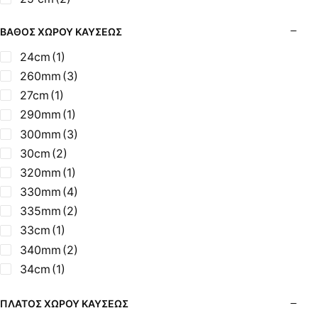
37cm
(1)
ΒΆΘΟΣ ΧΏΡΟΥ ΚΑΎΣΕΩΣ
385mm
(1)
390mm
(4)
24cm
(1)
39cm
(1)
260mm
(3)
400mm
(3)
27cm
(1)
41,5cm
(1)
290mm
(1)
425mm
(2)
300mm
(3)
42cm
(2)
30cm
(2)
43cm
(1)
320mm
(1)
440mm
(2)
330mm
(4)
450mm
(1)
335mm
(2)
45cm
(1)
33cm
(1)
47cm
(1)
340mm
(2)
520mm
(1)
34cm
(1)
56 cm
(1)
36cm
(1)
ΠΛΆΤΟΣ ΧΏΡΟΥ ΚΑΎΣΕΩΣ
570mm
(1)
37 cm
(1)