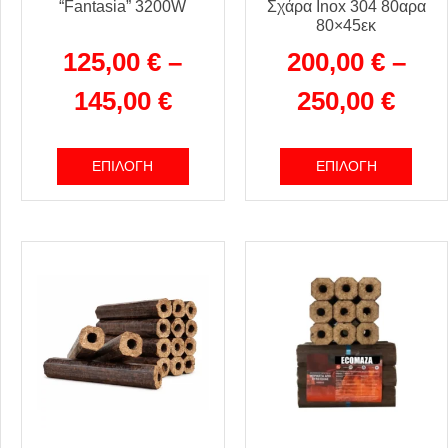
“Fantasia” 3200W
Σχάρα Inox 304 80αρα
80×45εκ
125,00
€
–
200,00
€
–
145,00
€
250,00
€
ΕΠΙΛΟΓΉ
ΕΠΙΛΟΓΉ