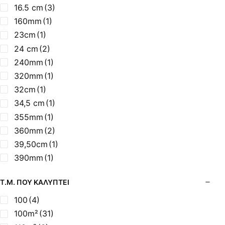
615mm
(1)
37,50cm
(1)
16.5 cm
(3)
650mm
(1)
370mm
(1)
160mm
(1)
37cm
(1)
23cm
(1)
38 cm
(1)
24 cm
(2)
380mm
(1)
240mm
(1)
38cm
(1)
320mm
(1)
390mm
(4)
32cm
(1)
395mm
(1)
34,5 cm
(1)
40 cm
(2)
355mm
(1)
40cm
(2)
360mm
(2)
42 cm
(3)
39,50cm
(1)
460mm
(2)
390mm
(1)
47cm
(1)
400mm
(2)
Τ.Μ. ΠΟΥ ΚΑΛΎΠΤΕΙ
54 cm
(1)
42cm
(1)
430mm
(3)
100
(4)
43cm
(2)
100m²
(31)