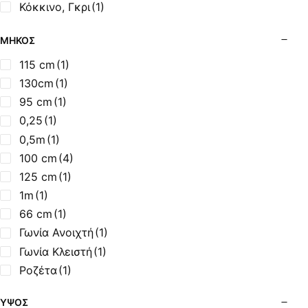
Κόκκινο, Γκρι
(1)
Κόκκινο, Εκρού, Μαύρο, Γκρί
(1)
ΜΉΚΟΣ
Κόκκινο, Μαύρο
(1)
Κόκκινο, Μπέζ
(11)
115 cm
(1)
Κόκκινο, Μπεζ, Ανθρακί
(1)
130cm
(1)
Κόκκινο, Μπεζ, Μπλε, Ανθρακί
(3)
95 cm
(1)
Κόκκινο, Μπορντώ
(2)
0,25
(1)
Κόκκινο, Χρυσό Άμμου
(1)
0,5m
(1)
Κοράλ
(2)
100 cm
(4)
Κοραλ, Γκρί
(1)
125 cm
(1)
Κόραλ, Μπέζ, Γκρί.
(1)
1m
(1)
Λευκή, Κόκκινη
(1)
66 cm
(1)
Λευκό
(1)
Γωνία Ανοιχτή
(1)
Λευκό, Κοραλ
(3)
Γωνία Κλειστή
(1)
Μαύρο
(6)
Ροζέτα
(1)
Μαύρο ή Γκρι
(1)
ΎΨΟΣ
Μαύρο, Ανθρακί
(3)