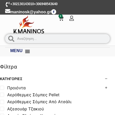
+302130143010
+306948543640
maninosk@yahoo.gr
0
MENU
Φίλτρα
ΚΑΤΗΓΟΡΊΕΣ
Προιόντα
Αερόθερμες Σόμπες Pellet
Αερόθερμες Σόμπες Από Ατσάλι
Αξεσουάρ Τζακιού