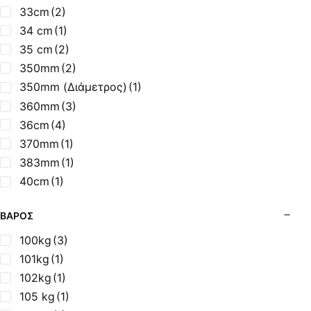
1080mm
(1)
33cm
(2)
1100mm
(1)
34 cm
(1)
110cm
(2)
35 cm
(2)
111cm
(2)
350mm
(2)
1122mm
(1)
350mm (Διάμετρος)
(1)
115 cm
(1)
360mm
(3)
1150mm
(2)
36cm
(4)
115cm
(1)
370mm
(1)
1170 mm
(1)
383mm
(1)
1185mm
(1)
40cm
(1)
119cm
(1)
41,5cm
(1)
ΒΆΡΟΣ
1220mm
(1)
420mm
(1)
1250mm
(1)
42cm
(1)
100kg
(3)
140cm
(1)
44 cm
(2)
101kg
(1)
149 cm
(1)
440mm
(1)
102kg
(1)
17,5 cm
(1)
44cm
(2)
105 kg
(1)