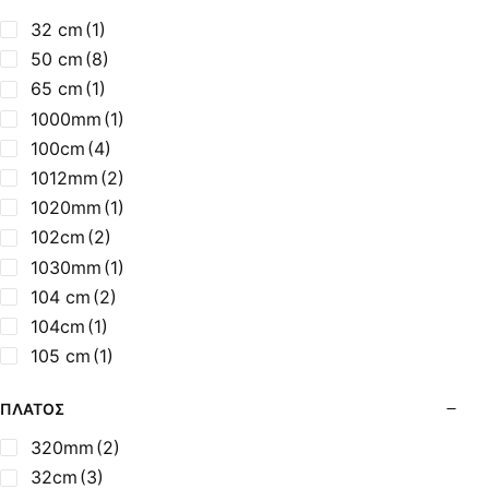
Μαύρο, Γκρι, Κόκκινο
(1)
32 cm
(1)
Μαύρο, Καφέ
(3)
50 cm
(8)
Μαύρο, Μπορντό, Γκρι
(1)
65 cm
(1)
Μελί
(2)
1000mm
(1)
Μπέζ/Κόκκινο / Μαύρο
(2)
100cm
(4)
Μπλέ, Κόκκινο, Ανθρακί
(2)
1012mm
(2)
Μπορντώ
(1)
1020mm
(1)
Μπορντώ, Γκρί
(4)
102cm
(2)
Μπορντώ, Εκρού
(1)
1030mm
(1)
Μπορντώ, Κοράλ, Λευκό, Λαδί
(1)
104 cm
(2)
Μπορντώ, Μαύρο
(1)
104cm
(1)
Παραδοσιακό Εμαγιέ
(1)
105 cm
(1)
105,5 cm
(1)
ΠΛΆΤΟΣ
105,5cm
(1)
105cm
(1)
320mm
(2)
1060mm
(2)
32cm
(3)