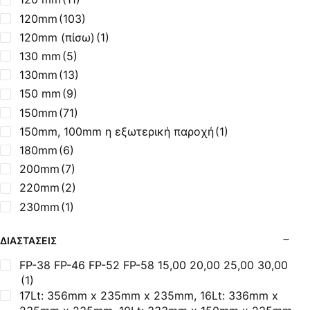
85.21%
(3)
Ø40
(2)
120mm
(103)
85.56%
(3)
Ø50
(2)
120mm (πίσω)
(1)
85.65%
(1)
Ø60
(1)
130 mm
(5)
85.67%
(1)
Αρνιού Ø16mm
(1)
130mm
(13)
85.77%
(1)
Κοντοσούβλι Ø10mm
(1)
150 mm
(9)
85.99%
(2)
150mm
(71)
85%
(1)
150mm, 100mm η εξωτερική παροχή
(1)
86%
(1)
180mm
(6)
87,24%
(1)
200mm
(7)
87,42%
(1)
220mm
(2)
87,52%
(1)
230mm
(1)
87,69%
(1)
250 mm
(4)
87%
(1)
ΔΙΑΣΤΆΣΕΙΣ
250mm
(2)
88%
(1)
300mm
(1)
FP-38 FP-46 FP-52 FP-58 15,00 20,00 25,00 30,00
89,74%
(2)
(1)
80 mm
(1)
17Lt: 356mm x 235mm x 235mm, 16Lt: 336mm x
89,93%
(1)
80mm
(9)