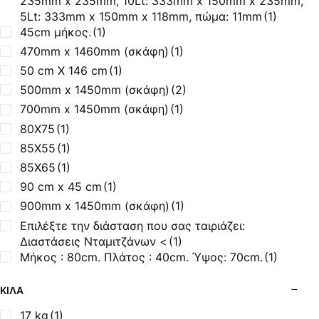
235mm x 235mm, 10Lt: 333mm x 150mm x 235mm,
90 %
(1)
5Lt: 333mm x 150mm x 118mm, πώμα: 11mm
(1)
90.09%
(1)
45cm μήκος.
(1)
92.04%
(1)
470mm x 1460mm (σκάφη)
(1)
Κατανάλωση: 2,95 κιλά ξύλου την ώρα.
(1)
50 cm X 146 cm
(1)
500mm x 1450mm (σκάφη)
(2)
700mm x 1450mm (σκάφη)
(1)
80Χ75
(1)
85Χ55
(1)
85Χ65
(1)
90 cm x 45 cm
(1)
900mm x 1450mm (σκάφη)
(1)
Επιλέξτε την διάσταση που σας ταιριάζει:
Διαστάσεις Νταμιτζάνων <
(1)
Μήκος : 80cm. Πλάτος : 40cm. Ύψος: 70cm.
(1)
ΚΙΛΆ
17 kg
(1)