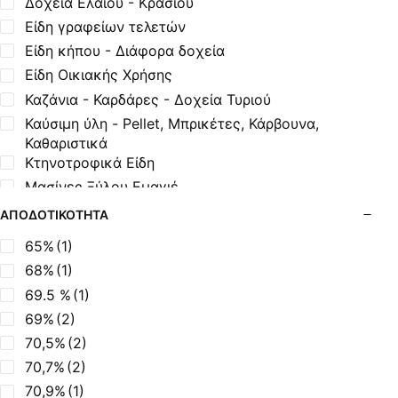
Δοχεία Ελαίου - Κρασιού
Είδη γραφείων τελετών
Είδη κήπου - Διάφορα δοχεία
Είδη Οικιακής Χρήσης
Καζάνια - Καρδάρες - Δοχεία Τυριού
Καύσιμη ύλη - Pellet, Μπρικέτες, Κάρβουνα,
Καθαριστικά
Κτηνοτροφικά Είδη
Μασίνες Ξύλου Εμαγιέ
Μασίνες Ξύλου Μαντεμένιες
ΑΠΟΔΟΤΙΚΌΤΗΤΑ
Μηχανισμοί Εξοπλισμού BBQ
65%
(1)
Μοτέρ Σούβλας
68%
(1)
Όρθιες Εμαγιέ Ξυλόσομπες
69.5 %
(1)
Όρθιες Μαντεμένιες Σόμπες
69%
(2)
Όρθιες Μαντεμένιες Σόμπες με Φούρνο
70,5%
(2)
Σόμπες Boiler - Λέβητες Ξύλου
70,7%
(2)
Σόμπες Ξύλου από Ατσάλι
70,9%
(1)