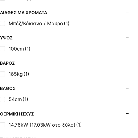
Σόμπες Ξύλου από Ατσάλι με Φούρνο
Σόμπες Πετρελαίου (Alfatherm)
ΔΙΑΘΈΣΙΜΑ ΧΡΏΜΑΤΑ
Σόμπες Πετρελαίου (Asikis Super Alfa)
Μπέζ/Κόκκινο / Μαύρο
(1)
Σόμπες Πετρελαίου (Assos)
Σόμπες Πετρελαίου (StarStoves)
ΎΨΟΣ
Σόμπες Πετρελαίου (ThermoSteel)
100cm
(1)
Σόμπες Πετρελαίου (ΟΒΕΛ)
Σόμπες Πετρελαίου Αερόθερμες (Agorastos)
ΒΆΡΟΣ
Σόμπες Πετρελαίου Αερόθερμες Ρ (Thermiki)
165kg
(1)
Σόμπες Υγραερίου
Σούβλες - Εργαλεία Ψησίματος BBQ
ΒΆΘΟΣ
Σχάρες Ψησίματος
54cm
(1)
Σωλήνες (Μπουριά), Εξαρτήματα Σόμπας
Τζάκια - Εστίες
ΘΕΡΜΙΚΉ ΙΣΧΎΣ
Τζακόσομπες
14,76kW (17.03kW στο ξύλο)
(1)
Ψησταριές