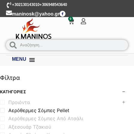
+302130143010
+306948543640
maninosk@yahoo.gr
0
MENU
Φίλτρα
ΚΑΤΗΓΟΡΊΕΣ
Προιόντα
Αερόθερμες Σόμπες Pellet
Αερόθερμες Σόμπες Από Ατσάλι
Αξεσουάρ Τζακιού