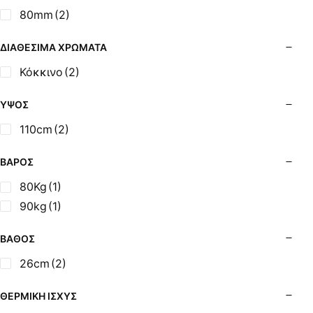
Σόμπες Ξύλου από Ατσάλι με Φούρνο
80mm
(2)
Σόμπες Πετρελαίου (Alfatherm)
Σόμπες Πετρελαίου (Asikis Super Alfa)
ΔΙΑΘΈΣΙΜΑ ΧΡΏΜΑΤΑ
Σόμπες Πετρελαίου (Assos)
Κόκκινο
(2)
Σόμπες Πετρελαίου (StarStoves)
Σόμπες Πετρελαίου (ThermoSteel)
ΎΨΟΣ
Σόμπες Πετρελαίου (ΟΒΕΛ)
110cm
(2)
Σόμπες Πετρελαίου Αερόθερμες (Agorastos)
Σόμπες Πετρελαίου Αερόθερμες Ρ (Thermiki)
ΒΆΡΟΣ
Σόμπες Υγραερίου
80Kg
(1)
Σούβλες - Εργαλεία Ψησίματος BBQ
90kg
(1)
Σχάρες Ψησίματος
Σωλήνες (Μπουριά), Εξαρτήματα Σόμπας
ΒΆΘΟΣ
Τζάκια - Εστίες
26cm
(2)
Τζακόσομπες
Ψησταριές
ΘΕΡΜΙΚΉ ΙΣΧΎΣ