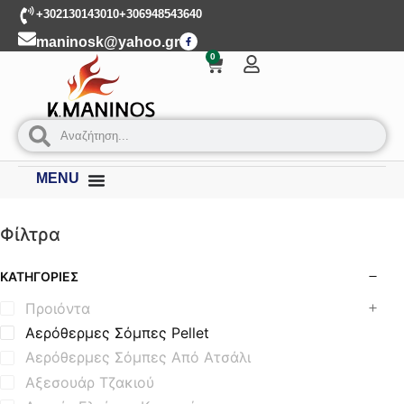
+302130143010
+306948543640
maninosk@yahoo.gr
0
MENU
Φίλτρα
ΚΑΤΗΓΟΡΊΕΣ
Προιόντα
Αερόθερμες Σόμπες Pellet
Αερόθερμες Σόμπες Από Ατσάλι
Αξεσουάρ Τζακιού