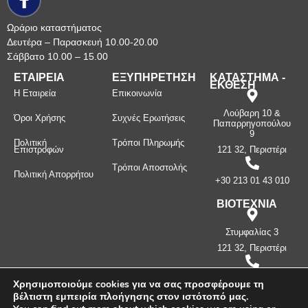
Ωράριο καταστήματος
Δευτέρα – Παρασκευή 10.00-20.00
Σάββατο 10.00 – 15.00
ΕΤΑΙΡΕΙΑ
ΕΞΥΠΗΡΕΤΗΣΗ
ΚΑΤΑΣΤΗΜΑ -
ΕΚΘΕΣΗ
Η Εταιρεία
Επικοινωνία
Λούβαρη 10 &
Όροι Χρήσης
Συχνές Ερωτήσεις
Παπαρρηγοπούλου
9
Πολιτική
Τρόποι Πληρωμής
Επιστροφών
121 32, Περιστέρι
Τρόποι Αποστολής
Πολιτική Απορρήτου
+30 213 01 43 010
ΒΙΟΤΕΧΝΙΑ
Στυμφαλίας 3
121 32, Περιστέρι
+30 210 57 87
Χρησιμοποιούμε cookies για να σας προσφέρουμε τη
397
βέλτιστη εμπειρία πλοήγησης στον ιστότοπό μας.