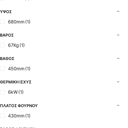
Σόμπες Ξύλου από Ατσάλι με Φούρνο
Σόμπες Πετρελαίου (Alfatherm)
ΎΨΟΣ
Σόμπες Πετρελαίου (Asikis Super Alfa)
680mm
(1)
Σόμπες Πετρελαίου (Assos)
Σόμπες Πετρελαίου (StarStoves)
ΒΆΡΟΣ
Σόμπες Πετρελαίου (ThermoSteel)
67Kg
(1)
Σόμπες Πετρελαίου (ΟΒΕΛ)
Σόμπες Πετρελαίου Αερόθερμες (Agorastos)
ΒΆΘΟΣ
Σόμπες Πετρελαίου Αερόθερμες Ρ (Thermiki)
450mm
(1)
Σόμπες Υγραερίου
Σούβλες - Εργαλεία Ψησίματος BBQ
ΘΕΡΜΙΚΉ ΙΣΧΎΣ
Σχάρες Ψησίματος
6kW
(1)
Σωλήνες (Μπουριά), Εξαρτήματα Σόμπας
Τζάκια - Εστίες
ΠΛΆΤΟΣ ΦΟΎΡΝΟΥ
Τζακόσομπες
430mm
(1)
Ψησταριές