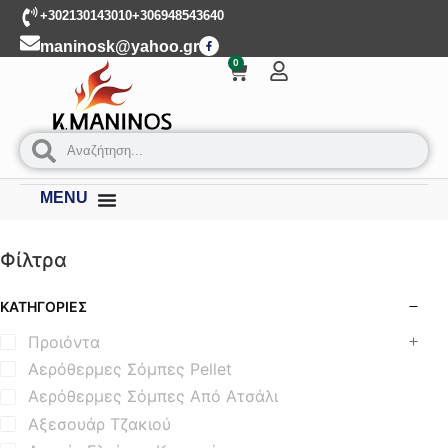
+302130143010
+306948543640
maninosk@yahoo.gr
0
MENU
Φίλτρα
ΚΑΤΗΓΟΡΊΕΣ
Προιόντα
Αερόθερμες Σόμπες Pellet
Αερόθερμες Σόμπες Από Ατσάλι
Αξεσουάρ Τζακιού