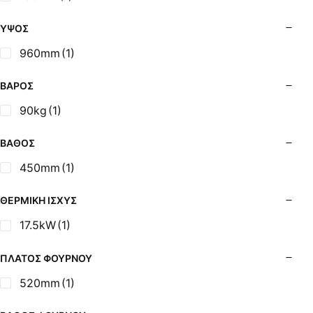
Σόμπες Ξύλου από Ατσάλι με Φούρνο
Σόμπες Πετρελαίου (Alfatherm)
ΎΨΟΣ
Σόμπες Πετρελαίου (Asikis Super Alfa)
960mm
(1)
Σόμπες Πετρελαίου (Assos)
Σόμπες Πετρελαίου (StarStoves)
ΒΆΡΟΣ
Σόμπες Πετρελαίου (ThermoSteel)
90kg
(1)
Σόμπες Πετρελαίου (ΟΒΕΛ)
Σόμπες Πετρελαίου Αερόθερμες (Agorastos)
ΒΆΘΟΣ
Σόμπες Πετρελαίου Αερόθερμες Ρ (Thermiki)
450mm
(1)
Σόμπες Υγραερίου
Σούβλες - Εργαλεία Ψησίματος BBQ
ΘΕΡΜΙΚΉ ΙΣΧΎΣ
Σχάρες Ψησίματος
17.5kW
(1)
Σωλήνες (Μπουριά), Εξαρτήματα Σόμπας
Τζάκια - Εστίες
ΠΛΆΤΟΣ ΦΟΎΡΝΟΥ
Τζακόσομπες
520mm
(1)
Ψησταριές