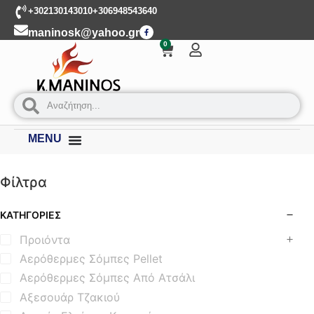
+302130143010
+306948543640
maninosk@yahoo.gr
0
MENU
Φίλτρα
ΚΑΤΗΓΟΡΊΕΣ
Προιόντα
Αερόθερμες Σόμπες Pellet
Αερόθερμες Σόμπες Από Ατσάλι
Αξεσουάρ Τζακιού