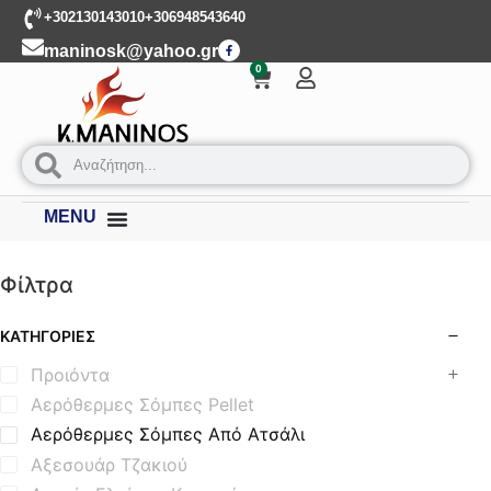
+302130143010
+306948543640
maninosk@yahoo.gr
0
MENU
Φίλτρα
ΚΑΤΗΓΟΡΊΕΣ
Προιόντα
Αερόθερμες Σόμπες Pellet
Αερόθερμες Σόμπες Από Ατσάλι
Αξεσουάρ Τζακιού