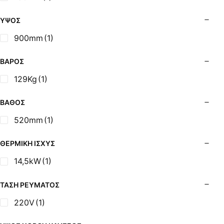
Σόμπες Ξύλου από Ατσάλι με Φούρνο
Σόμπες Πετρελαίου (Alfatherm)
ΎΨΟΣ
Σόμπες Πετρελαίου (Asikis Super Alfa)
900mm
(1)
Σόμπες Πετρελαίου (Assos)
Σόμπες Πετρελαίου (StarStoves)
ΒΆΡΟΣ
Σόμπες Πετρελαίου (ThermoSteel)
129Kg
(1)
Σόμπες Πετρελαίου (ΟΒΕΛ)
Σόμπες Πετρελαίου Αερόθερμες (Agorastos)
ΒΆΘΟΣ
Σόμπες Πετρελαίου Αερόθερμες Ρ (Thermiki)
520mm
(1)
Σόμπες Υγραερίου
Σούβλες - Εργαλεία Ψησίματος BBQ
ΘΕΡΜΙΚΉ ΙΣΧΎΣ
Σχάρες Ψησίματος
14,5kW
(1)
Σωλήνες (Μπουριά), Εξαρτήματα Σόμπας
Τζάκια - Εστίες
ΤΆΣΗ ΡΕΎΜΑΤΟΣ
Τζακόσομπες
220V
(1)
Ψησταριές