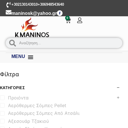
+302130143010
+306948543640
maninosk@yahoo.gr
0
MENU
Φίλτρα
ΚΑΤΗΓΟΡΊΕΣ
Προιόντα
Αερόθερμες Σόμπες Pellet
Αερόθερμες Σόμπες Από Ατσάλι
Αξεσουάρ Τζακιού