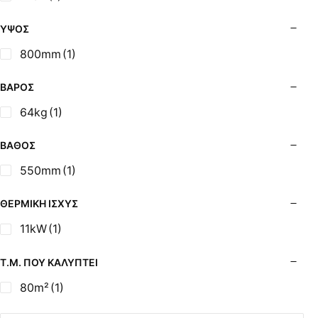
Σόμπες Ξύλου από Ατσάλι με Φούρνο
Σόμπες Πετρελαίου (Alfatherm)
ΎΨΟΣ
Σόμπες Πετρελαίου (Asikis Super Alfa)
800mm
(1)
Σόμπες Πετρελαίου (Assos)
Σόμπες Πετρελαίου (StarStoves)
ΒΆΡΟΣ
Σόμπες Πετρελαίου (ThermoSteel)
64kg
(1)
Σόμπες Πετρελαίου (ΟΒΕΛ)
Σόμπες Πετρελαίου Αερόθερμες (Agorastos)
ΒΆΘΟΣ
Σόμπες Πετρελαίου Αερόθερμες Ρ (Thermiki)
550mm
(1)
Σόμπες Υγραερίου
Σούβλες - Εργαλεία Ψησίματος BBQ
ΘΕΡΜΙΚΉ ΙΣΧΎΣ
Σχάρες Ψησίματος
11kW
(1)
Σωλήνες (Μπουριά), Εξαρτήματα Σόμπας
Τζάκια - Εστίες
Τ.Μ. ΠΟΥ ΚΑΛΎΠΤΕΙ
Τζακόσομπες
80m²
(1)
Ψησταριές