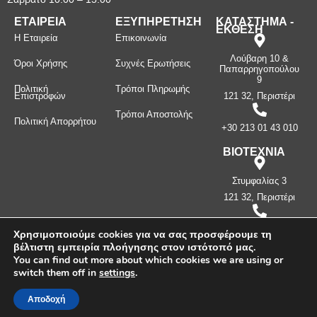
ΕΤΑΙΡΕΙΑ
ΕΞΥΠΗΡΕΤΗΣΗ
ΚΑΤΑΣΤΗΜΑ -
ΕΚΘΕΣΗ
Η Εταιρεία
Επικοινωνία
Λούβαρη 10 &
Όροι Χρήσης
Συχνές Ερωτήσεις
Παπαρρηγοπούλου
9
Πολιτική
Τρόποι Πληρωμής
Επιστροφών
121 32, Περιστέρι
Τρόποι Αποστολής
Πολιτική Απορρήτου
+30 213 01 43 010
ΒΙΟΤΕΧΝΙΑ
Στυμφαλίας 3
121 32, Περιστέρι
+30 210 57 87
Χρησιμοποιούμε cookies για να σας προσφέρουμε τη
397
βέλτιστη εμπειρία πλοήγησης στον ιστότοπό μας.
You can find out more about which cookies we are using or
switch them off in
settings
.
Πνευματικά δικαιώματα ©
2026
Μανίνος Λ. Κωνσταντίνος -
Λευκοσιδηρουργία. Με την επιφύλαξη παντός δικαιώματος.
Αποδοχή
Δημιουργήθηκε από την
CLC Web
.