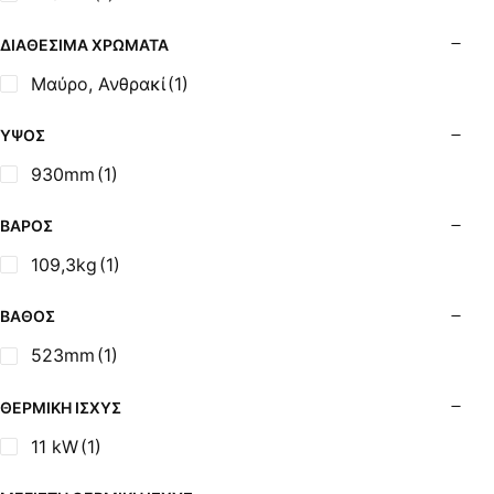
Σόμπες Ξύλου από Ατσάλι με Φούρνο
Σόμπες Πετρελαίου (Alfatherm)
ΔΙΑΘΈΣΙΜΑ ΧΡΏΜΑΤΑ
Σόμπες Πετρελαίου (Asikis Super Alfa)
Μαύρο, Ανθρακί
(1)
Σόμπες Πετρελαίου (Assos)
Σόμπες Πετρελαίου (StarStoves)
ΎΨΟΣ
Σόμπες Πετρελαίου (ThermoSteel)
930mm
(1)
Σόμπες Πετρελαίου (ΟΒΕΛ)
Σόμπες Πετρελαίου Αερόθερμες (Agorastos)
ΒΆΡΟΣ
Σόμπες Πετρελαίου Αερόθερμες Ρ (Thermiki)
109,3kg
(1)
Σόμπες Υγραερίου
Σούβλες - Εργαλεία Ψησίματος BBQ
ΒΆΘΟΣ
Σχάρες Ψησίματος
523mm
(1)
Σωλήνες (Μπουριά), Εξαρτήματα Σόμπας
Τζάκια - Εστίες
ΘΕΡΜΙΚΉ ΙΣΧΎΣ
Τζακόσομπες
11 kW
(1)
Ψησταριές