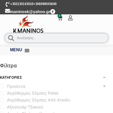
+302130143010
+306948543640
maninosk@yahoo.gr
0
MENU
Φίλτρα
ΚΑΤΗΓΟΡΊΕΣ
Προιόντα
Αερόθερμες Σόμπες Pellet
Αερόθερμες Σόμπες Από Ατσάλι
Αξεσουάρ Τζακιού