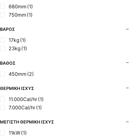
Σόμπες Ξύλου από Ατσάλι με Φούρνο
680mm
(1)
Σόμπες Πετρελαίου (Alfatherm)
750mm
(1)
Σόμπες Πετρελαίου (Asikis Super Alfa)
Σόμπες Πετρελαίου (Assos)
ΒΆΡΟΣ
Σόμπες Πετρελαίου (StarStoves)
17kg
(1)
Σόμπες Πετρελαίου (ThermoSteel)
23kg
(1)
Σόμπες Πετρελαίου (ΟΒΕΛ)
Σόμπες Πετρελαίου Αερόθερμες (Agorastos)
ΒΆΘΟΣ
Σόμπες Πετρελαίου Αερόθερμες Ρ (Thermiki)
450mm
(2)
Σόμπες Υγραερίου
Σούβλες - Εργαλεία Ψησίματος BBQ
ΘΕΡΜΙΚΉ ΙΣΧΎΣ
Σχάρες Ψησίματος
11.000Cal/hr
(1)
Σωλήνες (Μπουριά), Εξαρτήματα Σόμπας
7.000Cal/hr
(1)
Τζάκια - Εστίες
Τζακόσομπες
ΜΈΓΙΣΤΗ ΘΕΡΜΙΚΉ ΙΣΧΎΣ
Ψησταριές
11kW
(1)