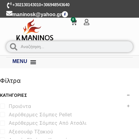
+302130143010
+306948543640
maninosk@yahoo.gr
0
MENU
Φίλτρα
ΚΑΤΗΓΟΡΊΕΣ
Προιόντα
Αερόθερμες Σόμπες Pellet
Αερόθερμες Σόμπες Από Ατσάλι
Αξεσουάρ Τζακιού