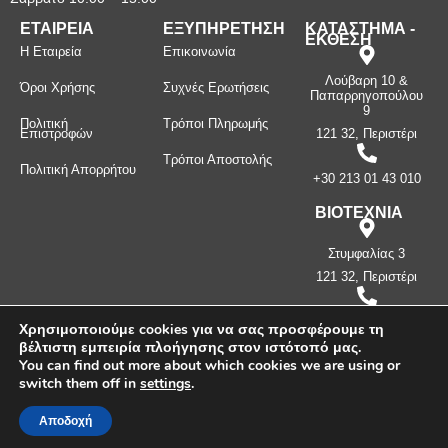
ΕΤΑΙΡΕΙΑ
ΕΞΥΠΗΡΕΤΗΣΗ
ΚΑΤΑΣΤΗΜΑ -
ΕΚΘΕΣΗ
Η Εταιρεία
Επικοινωνία
Λούβαρη 10 &
Όροι Χρήσης
Συχνές Ερωτήσεις
Παπαρρηγοπούλου
9
Πολιτική
Τρόποι Πληρωμής
Επιστροφών
121 32, Περιστέρι
Τρόποι Αποστολής
Πολιτική Απορρήτου
+30 213 01 43 010
ΒΙΟΤΕΧΝΙΑ
Στυμφαλίας 3
121 32, Περιστέρι
+30 210 57 87
Χρησιμοποιούμε cookies για να σας προσφέρουμε τη
397
βέλτιστη εμπειρία πλοήγησης στον ιστότοπό μας.
You can find out more about which cookies we are using or
switch them off in
settings
.
Πνευματικά δικαιώματα ©
2026
Μανίνος Λ. Κωνσταντίνος -
Λευκοσιδηρουργία. Με την επιφύλαξη παντός δικαιώματος.
Αποδοχή
Δημιουργήθηκε από την
CLC Web
.