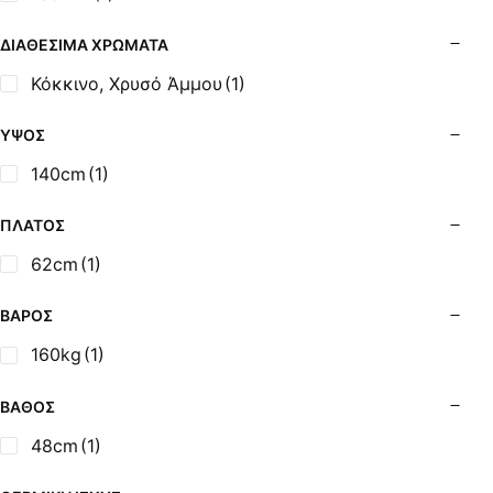
Σόμπες Ξύλου από Ατσάλι με Φούρνο
Σόμπες Πετρελαίου (Alfatherm)
ΔΙΑΘΈΣΙΜΑ ΧΡΏΜΑΤΑ
Σόμπες Πετρελαίου (Asikis Super Alfa)
Κόκκινο, Χρυσό Άμμου
(1)
Σόμπες Πετρελαίου (Assos)
Σόμπες Πετρελαίου (StarStoves)
ΎΨΟΣ
Σόμπες Πετρελαίου (ThermoSteel)
140cm
(1)
Σόμπες Πετρελαίου (ΟΒΕΛ)
Σόμπες Πετρελαίου Αερόθερμες (Agorastos)
ΠΛΆΤΟΣ
Σόμπες Πετρελαίου Αερόθερμες Ρ (Thermiki)
62cm
(1)
Σόμπες Υγραερίου
Σούβλες - Εργαλεία Ψησίματος BBQ
ΒΆΡΟΣ
Σχάρες Ψησίματος
160kg
(1)
Σωλήνες (Μπουριά), Εξαρτήματα Σόμπας
Τζάκια - Εστίες
ΒΆΘΟΣ
Τζακόσομπες
48cm
(1)
Ψησταριές