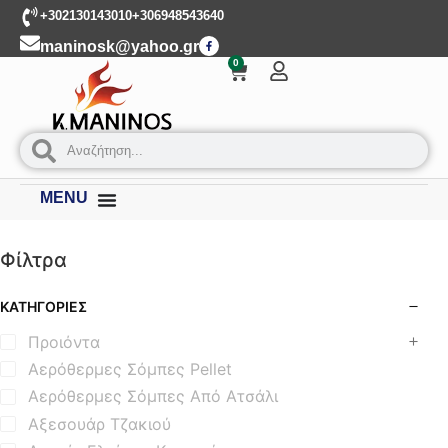
+302130143010
+306948543640
maninosk@yahoo.gr
0
MENU
Φίλτρα
ΚΑΤΗΓΟΡΊΕΣ
Προιόντα
Αερόθερμες Σόμπες Pellet
Αερόθερμες Σόμπες Από Ατσάλι
Αξεσουάρ Τζακιού