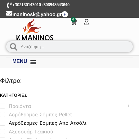
+302130143010
+306948543640
maninosk@yahoo.gr
0
MENU
Φίλτρα
ΚΑΤΗΓΟΡΊΕΣ
Προιόντα
Αερόθερμες Σόμπες Pellet
Αερόθερμες Σόμπες Από Ατσάλι
Αξεσουάρ Τζακιού