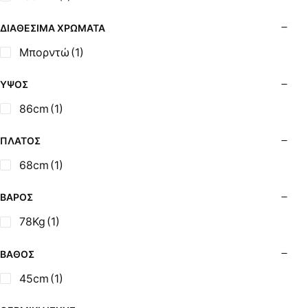
Σόμπες Ξύλου από Ατσάλι με Φούρνο
Σόμπες Πετρελαίου (Alfatherm)
ΔΙΑΘΈΣΙΜΑ ΧΡΏΜΑΤΑ
Σόμπες Πετρελαίου (Asikis Super Alfa)
Μπορντώ
(1)
Σόμπες Πετρελαίου (Assos)
Σόμπες Πετρελαίου (StarStoves)
ΎΨΟΣ
Σόμπες Πετρελαίου (ThermoSteel)
86cm
(1)
Σόμπες Πετρελαίου (ΟΒΕΛ)
Σόμπες Πετρελαίου Αερόθερμες (Agorastos)
ΠΛΆΤΟΣ
Σόμπες Πετρελαίου Αερόθερμες Ρ (Thermiki)
68cm
(1)
Σόμπες Υγραερίου
Σούβλες - Εργαλεία Ψησίματος BBQ
ΒΆΡΟΣ
Σχάρες Ψησίματος
78Kg
(1)
Σωλήνες (Μπουριά), Εξαρτήματα Σόμπας
Τζάκια - Εστίες
ΒΆΘΟΣ
Τζακόσομπες
45cm
(1)
Ψησταριές