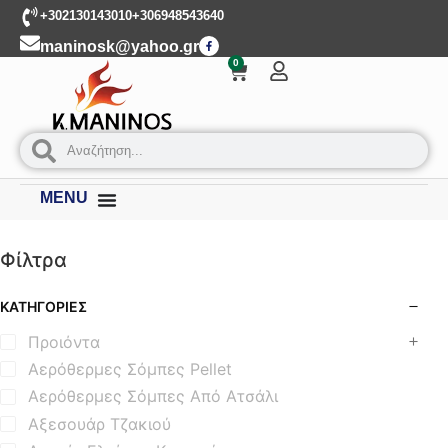
+302130143010
+306948543640
maninosk@yahoo.gr
0
MENU
Φίλτρα
ΚΑΤΗΓΟΡΊΕΣ
Προιόντα
Αερόθερμες Σόμπες Pellet
Αερόθερμες Σόμπες Από Ατσάλι
Αξεσουάρ Τζακιού