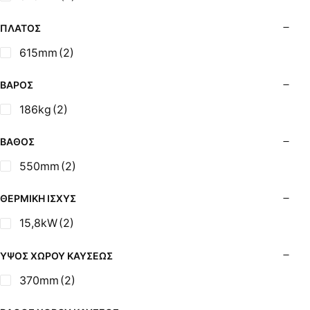
Σόμπες Ξύλου από Ατσάλι με Φούρνο
Σόμπες Πετρελαίου (Alfatherm)
ΠΛΆΤΟΣ
Σόμπες Πετρελαίου (Asikis Super Alfa)
615mm
(2)
Σόμπες Πετρελαίου (Assos)
Σόμπες Πετρελαίου (StarStoves)
ΒΆΡΟΣ
Σόμπες Πετρελαίου (ThermoSteel)
186kg
(2)
Σόμπες Πετρελαίου (ΟΒΕΛ)
Σόμπες Πετρελαίου Αερόθερμες (Agorastos)
ΒΆΘΟΣ
Σόμπες Πετρελαίου Αερόθερμες Ρ (Thermiki)
550mm
(2)
Σόμπες Υγραερίου
Σούβλες - Εργαλεία Ψησίματος BBQ
ΘΕΡΜΙΚΉ ΙΣΧΎΣ
Σχάρες Ψησίματος
15,8kW
(2)
Σωλήνες (Μπουριά), Εξαρτήματα Σόμπας
Τζάκια - Εστίες
ΎΨΟΣ ΧΏΡΟΥ ΚΑΎΣΕΩΣ
Τζακόσομπες
370mm
(2)
Ψησταριές