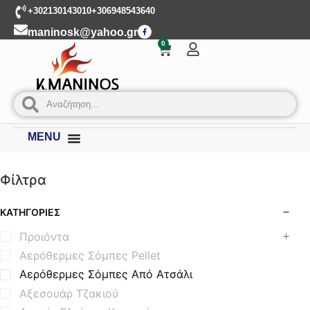
+302130143010
+306948543640
maninosk@yahoo.gr
0
MENU
Φίλτρα
ΚΑΤΗΓΟΡΊΕΣ
Προιόντα
Αερόθερμες Σόμπες Pellet
Αερόθερμες Σόμπες Από Ατσάλι
Αξεσουάρ Τζακιού