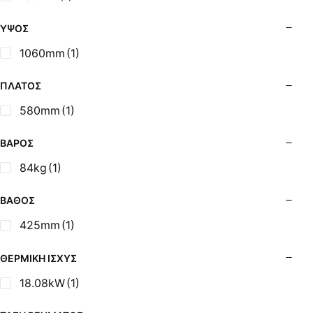
Σόμπες Ξύλου από Ατσάλι με Φούρνο
Σόμπες Πετρελαίου (Alfatherm)
ΎΨΟΣ
Σόμπες Πετρελαίου (Asikis Super Alfa)
1060mm
(1)
Σόμπες Πετρελαίου (Assos)
Σόμπες Πετρελαίου (StarStoves)
ΠΛΆΤΟΣ
Σόμπες Πετρελαίου (ThermoSteel)
580mm
(1)
Σόμπες Πετρελαίου (ΟΒΕΛ)
Σόμπες Πετρελαίου Αερόθερμες (Agorastos)
ΒΆΡΟΣ
Σόμπες Πετρελαίου Αερόθερμες Ρ (Thermiki)
84kg
(1)
Σόμπες Υγραερίου
Σούβλες - Εργαλεία Ψησίματος BBQ
ΒΆΘΟΣ
Σχάρες Ψησίματος
425mm
(1)
Σωλήνες (Μπουριά), Εξαρτήματα Σόμπας
Τζάκια - Εστίες
ΘΕΡΜΙΚΉ ΙΣΧΎΣ
Τζακόσομπες
18.08kW
(1)
Ψησταριές