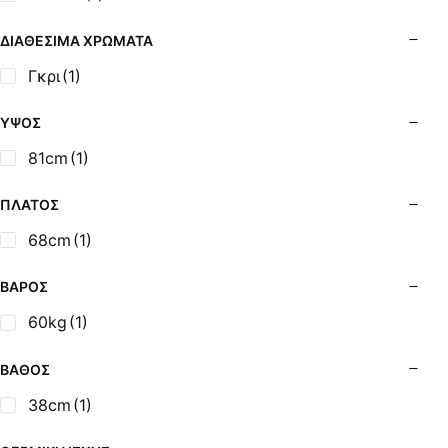
Σόμπες Ξύλου από Ατσάλι με Φούρνο
Σόμπες Πετρελαίου (Alfatherm)
ΔΙΑΘΈΣΙΜΑ ΧΡΏΜΑΤΑ
Σόμπες Πετρελαίου (Asikis Super Alfa)
Γκρι
(1)
Σόμπες Πετρελαίου (Assos)
Σόμπες Πετρελαίου (StarStoves)
ΎΨΟΣ
Σόμπες Πετρελαίου (ThermoSteel)
81cm
(1)
Σόμπες Πετρελαίου (ΟΒΕΛ)
Σόμπες Πετρελαίου Αερόθερμες (Agorastos)
ΠΛΆΤΟΣ
Σόμπες Πετρελαίου Αερόθερμες Ρ (Thermiki)
68cm
(1)
Σόμπες Υγραερίου
Σούβλες - Εργαλεία Ψησίματος BBQ
ΒΆΡΟΣ
Σχάρες Ψησίματος
60kg
(1)
Σωλήνες (Μπουριά), Εξαρτήματα Σόμπας
Τζάκια - Εστίες
ΒΆΘΟΣ
Τζακόσομπες
38cm
(1)
Ψησταριές