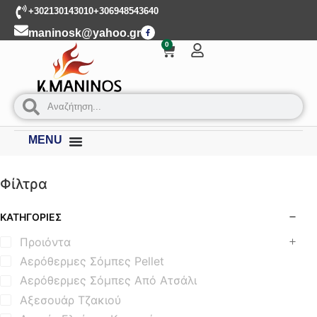
+302130143010
+306948543640
maninosk@yahoo.gr
0
MENU
Φίλτρα
ΚΑΤΗΓΟΡΊΕΣ
Προιόντα
Αερόθερμες Σόμπες Pellet
Αερόθερμες Σόμπες Από Ατσάλι
Αξεσουάρ Τζακιού