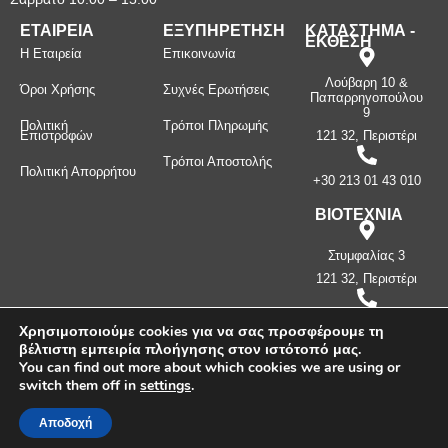
ΕΤΑΙΡΕΙΑ
ΕΞΥΠΗΡΕΤΗΣΗ
ΚΑΤΑΣΤΗΜΑ -
ΕΚΘΕΣΗ
Η Εταιρεία
Επικοινωνία
Λούβαρη 10 &
Όροι Χρήσης
Συχνές Ερωτήσεις
Παπαρρηγοπούλου
9
Πολιτική
Τρόποι Πληρωμής
Επιστροφών
121 32, Περιστέρι
Τρόποι Αποστολής
Πολιτική Απορρήτου
+30 213 01 43 010
ΒΙΟΤΕΧΝΙΑ
Στυμφαλίας 3
121 32, Περιστέρι
+30 210 57 87
Χρησιμοποιούμε cookies για να σας προσφέρουμε τη
397
βέλτιστη εμπειρία πλοήγησης στον ιστότοπό μας.
You can find out more about which cookies we are using or
switch them off in
settings
.
Πνευματικά δικαιώματα ©
2026
Μανίνος Λ. Κωνσταντίνος -
Λευκοσιδηρουργία. Με την επιφύλαξη παντός δικαιώματος.
Αποδοχή
Δημιουργήθηκε από την
CLC Web
.