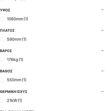
Σόμπες Ξύλου από Ατσάλι με Φούρνο
Σόμπες Πετρελαίου (Alfatherm)
ΎΨΟΣ
Σόμπες Πετρελαίου (Asikis Super Alfa)
1060mm
(1)
Σόμπες Πετρελαίου (Assos)
Σόμπες Πετρελαίου (StarStoves)
ΠΛΆΤΟΣ
Σόμπες Πετρελαίου (ThermoSteel)
590mm
(1)
Σόμπες Πετρελαίου (ΟΒΕΛ)
Σόμπες Πετρελαίου Αερόθερμες (Agorastos)
ΒΆΡΟΣ
Σόμπες Πετρελαίου Αερόθερμες Ρ (Thermiki)
176kg
(1)
Σόμπες Υγραερίου
Σούβλες - Εργαλεία Ψησίματος BBQ
ΒΆΘΟΣ
Σχάρες Ψησίματος
550mm
(1)
Σωλήνες (Μπουριά), Εξαρτήματα Σόμπας
Τζάκια - Εστίες
ΘΕΡΜΙΚΉ ΙΣΧΎΣ
Τζακόσομπες
21kW
(1)
Ψησταριές