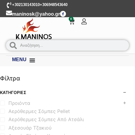
+302130143010
+306948543640
maninosk@yahoo.gr
0
MENU
Φίλτρα
ΚΑΤΗΓΟΡΊΕΣ
Προιόντα
Αερόθερμες Σόμπες Pellet
Αερόθερμες Σόμπες Από Ατσάλι
Αξεσουάρ Τζακιού