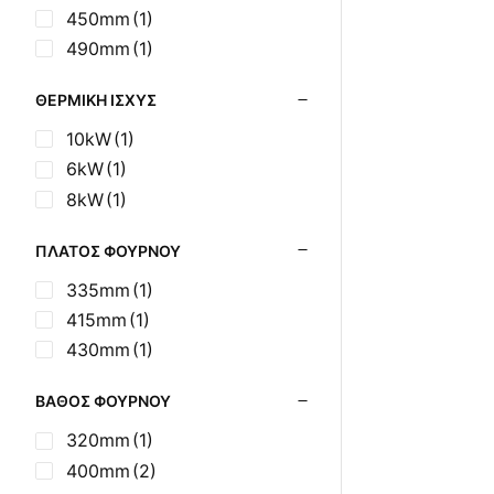
450mm
(1)
Σούβλες - Εργαλεία
Ψησίματος BBQ
490mm
(1)
Σχάρες Ψησίματος
Σωλήνες (Μπουριά),
ΘΕΡΜΙΚΉ ΙΣΧΎΣ
Εξαρτήματα Σόμπας
10kW
(1)
Τζάκια - Εστίες
6kW
(1)
Τζακόσομπες
8kW
(1)
Ψησταριές
ΠΛΆΤΟΣ ΦΟΎΡΝΟΥ
335mm
(1)
415mm
(1)
430mm
(1)
ΒΆΘΟΣ ΦΟΎΡΝΟΥ
320mm
(1)
400mm
(2)