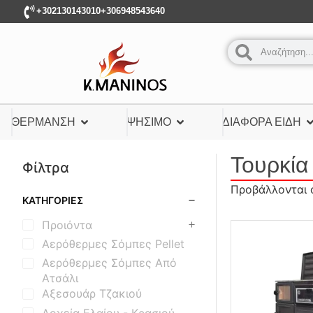
+302130143010
+306948543640
ΘΈΡΜΑΝΣΗ
ΨΉΣΙΜΟ
ΔΙΆΦΟΡΑ ΕΊΔΗ
Τουρκία
Φίλτρα
Προβάλλονται 
ΚΑΤΗΓΟΡΊΕΣ
Προιόντα
Αερόθερμες Σόμπες Pellet
Αερόθερμες Σόμπες Από
Ατσάλι
Αξεσουάρ Τζακιού
Δοχεία Ελαίου - Κρασιού