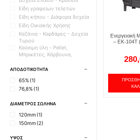
Είδη γραφείων τελετών
Είδη κήπου - Διάφορα δοχεία
Είδη Οικιακής Χρήσης
Καζάνια - Καρδάρες - Δοχεία
Ενεργειακή 
Τυριού
– EK-104T 
Καύσιμη ύλη - Pellet,
Μπρικέτες, Κάρβουνα,
280
Καθαριστικά
Κτηνοτροφικά Είδη
ΑΠΟΔΟΤΙΚΌΤΗΤΑ
Μασίνες Ξύλου Εμαγιέ
65%
(1)
ΠΡΟΣΘΉ
Μασίνες Ξύλου Μαντεμένιες
ΚΑΛ
76,8%
(1)
Μηχανισμοί Εξοπλισμού BBQ
Μοτέρ Σούβλας
ΔΙΆΜΕΤΡΟΣ ΣΩΛΉΝΑ
Όρθιες Εμαγιέ Ξυλόσομπες
120mm
(1)
Όρθιες Μαντεμένιες Σόμπες
150mm
(2)
Όρθιες Μαντεμένιες Σόμπες
με Φούρνο
ΎΨΟΣ