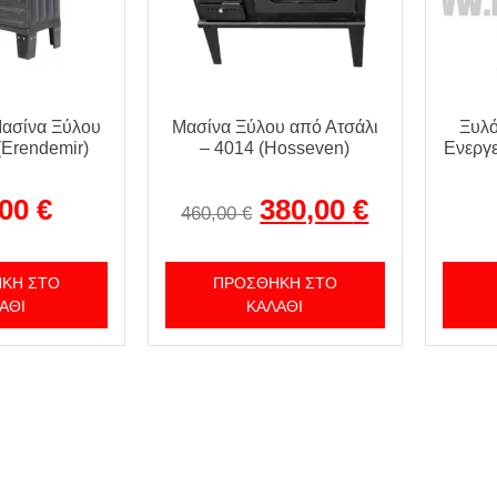
Μασίνα Ξύλου
Μασίνα Ξύλου από Ατσάλι
Ξυλό
(Erendemir)
– 4014 (Hosseven)
Ενεργε
,00
€
380,00
€
460,00
€
ΚΗ ΣΤΟ
ΠΡΟΣΘΉΚΗ ΣΤΟ
ΆΘΙ
ΚΑΛΆΘΙ