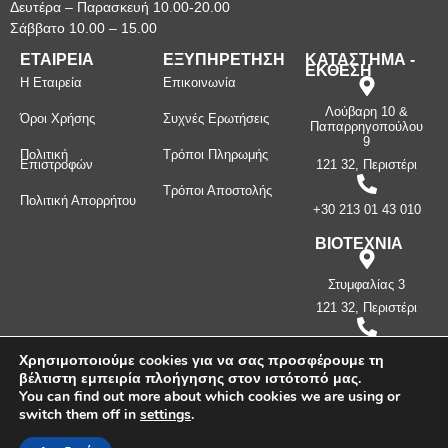
Δευτέρα – Παρασκευή 10.00-20.00
Σάββατο 10.00 – 15.00
ΕΤΑΙΡΕΙΑ
ΕΞΥΠΗΡΕΤΗΣΗ
ΚΑΤΑΣΤΗΜΑ -
ΕΚΘΕΣΗ
Η Εταιρεία
Επικοινωνία
Λούβαρη 10 &
Όροι Χρήσης
Συχνές Ερωτήσεις
Παπαρρηγοπούλου
9
Πολιτική
Τρόποι Πληρωμής
Επιστροφών
121 32, Περιστέρι
Τρόποι Αποστολής
Πολιτική Απορρήτου
+30 213 01 43 010
ΒΙΟΤΕΧΝΙΑ
Στυμφαλίας 3
121 32, Περιστέρι
+30 210 57 87
Χρησιμοποιούμε cookies για να σας προσφέρουμε τη
397
βέλτιστη εμπειρία πλοήγησης στον ιστότοπό μας.
You can find out more about which cookies we are using or
switch them off in
settings
.
Πνευματικά δικαιώματα ©
2026
Μανίνος Λ. Κωνσταντίνος -
Λευκοσιδηρουργία. Με την επιφύλαξη παντός δικαιώματος.