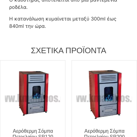
ροδέλα.
Η κατανάλωση κυμαίνεται μεταξύ 300ml έως
840ml την ώρα.
ΣΧΕΤΙΚΆ ΠΡΟΪΌΝΤΑ
Αερόθερμη Σόμπα
Αερόθερμη Σόμπα
Πετρελαίου SP120
Πετρελαίου SP200