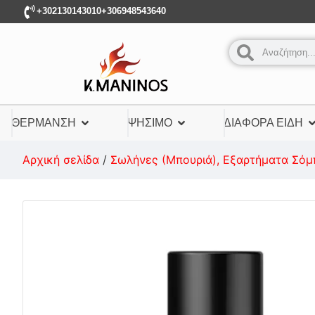
+302130143010
+306948543640
ΘΈΡΜΑΝΣΗ
ΨΉΣΙΜΟ
ΔΙΆΦΟΡΑ ΕΊΔΗ
Αρχική σελίδα
/
Σωλήνες (Μπουριά), Εξαρτήματα Σόμ