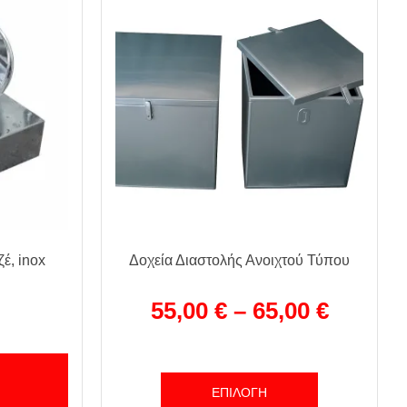
έ, inox
Δοχεία Διαστολής Ανοιχτού Τύπου
55,00
€
–
65,00
€
ΕΠΙΛΟΓΉ