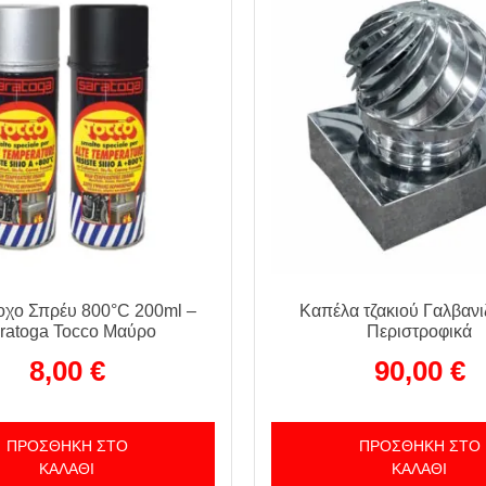
χο Σπρέυ 800°C 200ml –
Καπέλα τζακιού Γαλβανιζ
ratoga Tocco Μαύρο
Περιστροφικά
8,00
€
90,00
€
ΠΡΟΣΘΉΚΗ ΣΤΟ
ΠΡΟΣΘΉΚΗ ΣΤΟ
ΚΑΛΆΘΙ
ΚΑΛΆΘΙ