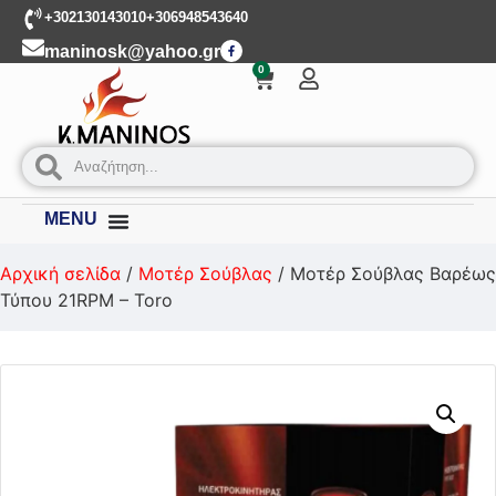
+302130143010
+306948543640
maninosk@yahoo.gr
0
MENU
Αρχική σελίδα
/
Μοτέρ Σούβλας
/ Μοτέρ Σούβλας Βαρέως
Τύπου 21RPM – Toro