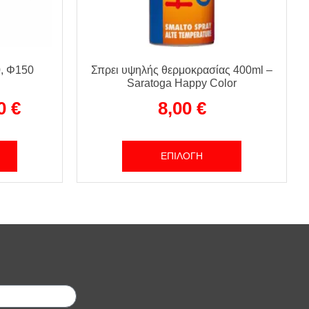
, Φ150
Σπρει υψηλής θερμοκρασίας 400ml –
Saratoga Happy Color
00
€
8,00
€
ΕΠΙΛΟΓΉ
;