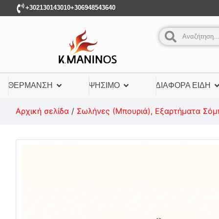
+302130143010
+306948543640
ΘΈΡΜΑΝΣΗ
ΨΉΣΙΜΟ
ΔΙΆΦΟΡΑ ΕΊΔΗ
Αρχική σελίδα
/
Σωλήνες (Μπουριά), Εξαρτήματα Σόμ