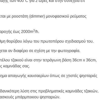
άξης των 400°C για 2 ώρες και στην συνέχεια επ’
ται με ροοστάτη (dimmer) μονοφασικού ρεύματος
3
 παροχής έως 2000m
/h.
άθμη θορύβου λόγω του πρωτοπόρου σχεδιασμού του.
εται αν διαφέρει σε σχέση με την φωτογραφία.
πέλου τζακιού είναι στην τετράγωνη βάση 36cm x 36cm,
ης καμινάδας σας.
λημα απαγωγής καυσαερίων όπως σε χτιστές ψησταριές
ιδανικότερη λύση στις προβληματικές καμινάδες τζακιών,
ατασκευές μπάρμπεκιου ψησταριών.