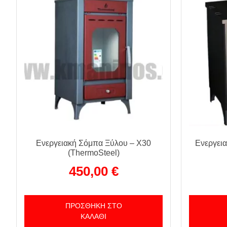
Ενεργειακή Σόμπα Ξύλου – X30
Ενεργει
(ThermoSteel)
450,00
€
ΠΡΟΣΘΉΚΗ ΣΤΟ
ΚΑΛΆΘΙ