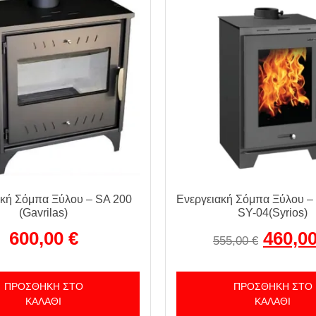
ακή Σόμπα Ξύλου – SA 200
Ενεργειακή Σόμπα Ξύλου –
(Gavrilas)
SY-04(Syrios)
600,00
€
460,0
555,00
€
ΠΡΟΣΘΉΚΗ ΣΤΟ
ΠΡΟΣΘΉΚΗ ΣΤΟ
ΚΑΛΆΘΙ
ΚΑΛΆΘΙ