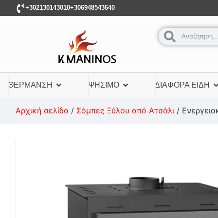
+302130143010
+306948543640
ΘΈΡΜΑΝΣΗ
ΨΉΣΙΜΟ
ΔΙΆΦΟΡΑ ΕΊΔΗ
Αρχική σελίδα
/
Σόμπες Ξύλου από Ατσάλι
/ Ενεργειακ