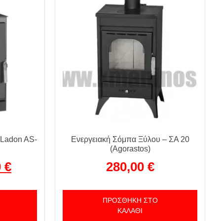
 Ladon AS-
Ενεργειακή Σόμπα Ξύλου – ΣΑ 20
(Agorastos)
0
€
280,00
€
ΠΡΟΣΘΉΚΗ ΣΤΟ
ΚΑΛΆΘΙ