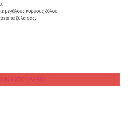
υ.
ίτε μεγάλους κορμούς ξύλου.
ύετε τα ξύλα σας.
ΘΉΚΗ ΣΤΟ ΚΑΛΆΘΙ