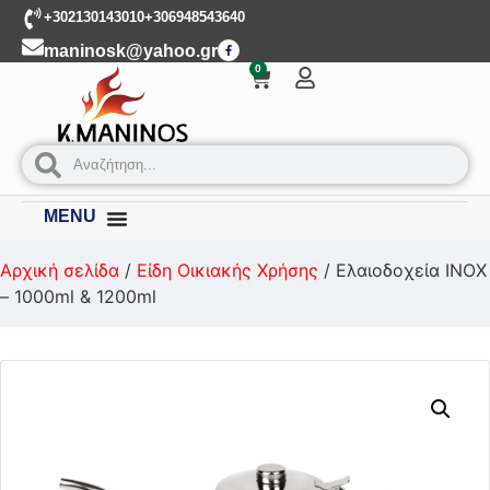
+302130143010
+306948543640
maninosk@yahoo.gr
0
MENU
Αρχική σελίδα
/
Είδη Οικιακής Χρήσης
/ Ελαιοδοχεία ΙΝΟΧ
– 1000ml & 1200ml