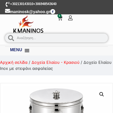
+302130143010
+306948543640
maninosk@yahoo.gr
0
MENU
Αρχική σελίδα
/
Δοχεία Ελαίου - Κρασιού
/ Δοχείο Ελαίου
Inox με στεφάνι ασφαλείας