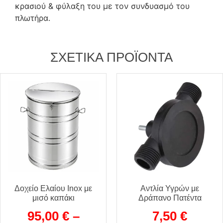
κρασιού & φύλαξη του με τον συνδυασμό του
πλωτήρα.
ΣΧΕΤΙΚΆ ΠΡΟΪΌΝΤΑ
Δοχείο Ελαίου Inox με
Αντλία Υγρών με
μισό καπάκι
Δράπανο Πατέντα
95,00
€
–
7,50
€