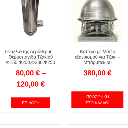
Εναλλάκτης Αερόθερμο –
Καπέλο με Μοτέρ
Θερμοπαγίδα Τζακιού
εξαερισμού για Τζάκι –
Φ150,Φ200,Φ230,Φ250
Μπάρμπεκιου
80,00
€
–
380,00
€
120,00
€
ΠΡΟΣΘΉΚΗ
ΕΠΙΛΟΓΉ
ΣΤΟ ΚΑΛΆΘΙ