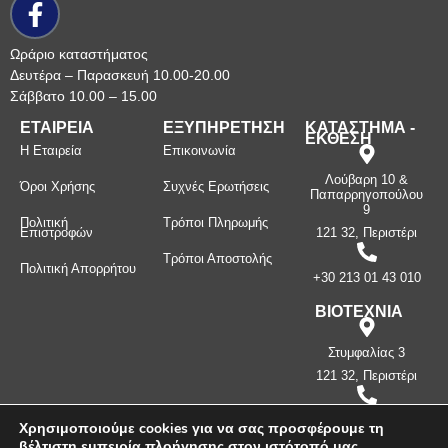
Ωράριο καταστήματος
Δευτέρα – Παρασκευή 10.00-20.00
Σάββατο 10.00 – 15.00
ΕΤΑΙΡΕΙΑ
ΕΞΥΠΗΡΕΤΗΣΗ
ΚΑΤΑΣΤΗΜΑ -
ΕΚΘΕΣΗ
Η Εταιρεία
Επικοινωνία
Λούβαρη 10 &
Όροι Χρήσης
Συχνές Ερωτήσεις
Παπαρρηγοπούλου
9
Πολιτική
Τρόποι Πληρωμής
Επιστροφών
121 32, Περιστέρι
Τρόποι Αποστολής
Πολιτική Απορρήτου
+30 213 01 43 010
ΒΙΟΤΕΧΝΙΑ
Στυμφαλίας 3
121 32, Περιστέρι
+30 210 57 87
Χρησιμοποιούμε cookies για να σας προσφέρουμε τη
397
βέλτιστη εμπειρία πλοήγησης στον ιστότοπό μας.