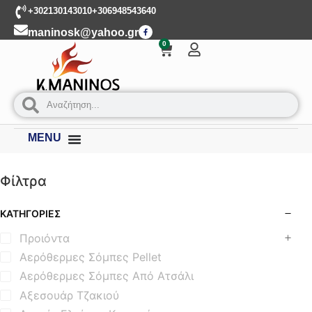
+302130143010
+306948543640
maninosk@yahoo.gr
0
MENU
Φίλτρα
ΚΑΤΗΓΟΡΊΕΣ
Προιόντα
Αερόθερμες Σόμπες Pellet
Αερόθερμες Σόμπες Από Ατσάλι
Αξεσουάρ Τζακιού