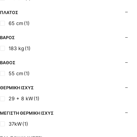
Σόμπες Ξύλου από Ατσάλι με Φούρνο
Σόμπες Πετρελαίου (Alfatherm)
ΠΛΆΤΟΣ
Σόμπες Πετρελαίου (Asikis Super Alfa)
65 cm
(1)
Σόμπες Πετρελαίου (Assos)
Σόμπες Πετρελαίου (StarStoves)
ΒΆΡΟΣ
Σόμπες Πετρελαίου (ThermoSteel)
183 kg
(1)
Σόμπες Πετρελαίου (ΟΒΕΛ)
Σόμπες Πετρελαίου Αερόθερμες (Agorastos)
ΒΆΘΟΣ
Σόμπες Πετρελαίου Αερόθερμες Ρ (Thermiki)
55 cm
(1)
Σόμπες Υγραερίου
Σούβλες - Εργαλεία Ψησίματος BBQ
ΘΕΡΜΙΚΉ ΙΣΧΎΣ
Σχάρες Ψησίματος
29 + 8 kW
(1)
Σωλήνες (Μπουριά), Εξαρτήματα Σόμπας
Τζάκια - Εστίες
ΜΈΓΙΣΤΗ ΘΕΡΜΙΚΉ ΙΣΧΎΣ
Τζακόσομπες
37kW
(1)
Ψησταριές