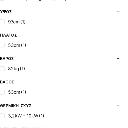
Σόμπες Ξύλου από Ατσάλι με Φούρνο
Σόμπες Πετρελαίου (Alfatherm)
ΎΨΟΣ
Σόμπες Πετρελαίου (Asikis Super Alfa)
97cm
(1)
Σόμπες Πετρελαίου (Assos)
Σόμπες Πετρελαίου (StarStoves)
ΠΛΆΤΟΣ
Σόμπες Πετρελαίου (ThermoSteel)
53cm
(1)
Σόμπες Πετρελαίου (ΟΒΕΛ)
Σόμπες Πετρελαίου Αερόθερμες (Agorastos)
ΒΆΡΟΣ
Σόμπες Πετρελαίου Αερόθερμες Ρ (Thermiki)
82kg
(1)
Σόμπες Υγραερίου
Σούβλες - Εργαλεία Ψησίματος BBQ
ΒΆΘΟΣ
Σχάρες Ψησίματος
53cm
(1)
Σωλήνες (Μπουριά), Εξαρτήματα Σόμπας
Τζάκια - Εστίες
ΘΕΡΜΙΚΉ ΙΣΧΎΣ
Τζακόσομπες
3,2kW - 10kW
(1)
Ψησταριές