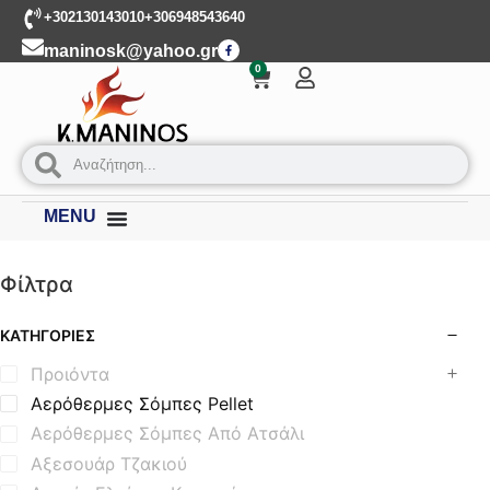
+302130143010
+306948543640
maninosk@yahoo.gr
0
MENU
Φίλτρα
ΚΑΤΗΓΟΡΊΕΣ
Προιόντα
Αερόθερμες Σόμπες Pellet
Αερόθερμες Σόμπες Από Ατσάλι
Αξεσουάρ Τζακιού