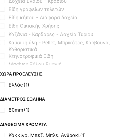
Δοχεία Ελαίου - Κρασιού
Είδη γραφείων τελετών
Είδη κήπου - Διάφορα δοχεία
Είδη Οικιακής Χρήσης
Καζάνια - Καρδάρες - Δοχεία Τυριού
Καύσιμη ύλη - Pellet, Μπρικέτες, Κάρβουνα,
Καθαριστικά
Κτηνοτροφικά Είδη
Μασίνες Ξύλου Εμαγιέ
Μασίνες Ξύλου Μαντεμένιες
ΧΏΡΑ ΠΡΟΈΛΕΥΣΗΣ
Μηχανισμοί Εξοπλισμού BBQ
Ελλάς
(1)
Μοτέρ Σούβλας
Όρθιες Εμαγιέ Ξυλόσομπες
ΔΙΆΜΕΤΡΟΣ ΣΩΛΉΝΑ
Όρθιες Μαντεμένιες Σόμπες
80mm
(1)
Όρθιες Μαντεμένιες Σόμπες με Φούρνο
Σόμπες Boiler - Λέβητες Ξύλου
ΔΙΑΘΈΣΙΜΑ ΧΡΏΜΑΤΑ
Σόμπες Ξύλου από Ατσάλι
Κόκκινο, Μπεζ, Μπλε, Ανθρακί
(1)