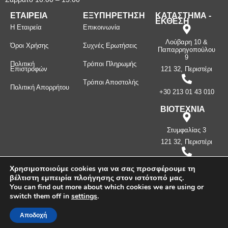
ΕΤΑΙΡΕΙΑ
ΕΞΥΠΗΡΕΤΗΣΗ
ΚΑΤΑΣΤΗΜΑ -
ΕΚΘΕΣΗ
Η Εταιρεία
Επικοινωνία
Λούβαρη 10 &
Όροι Χρήσης
Συχνές Ερωτήσεις
Παπαρρηγοπούλου
9
Πολιτική
Τρόποι Πληρωμής
Επιστροφών
121 32, Περιστέρι
Τρόποι Αποστολής
Πολιτική Απορρήτου
+30 213 01 43 010
ΒΙΟΤΕΧΝΙΑ
Στυμφαλίας 3
121 32, Περιστέρι
+30 210 57 87
Χρησιμοποιούμε cookies για να σας προσφέρουμε τη
397
βέλτιστη εμπειρία πλοήγησης στον ιστότοπό μας.
You can find out more about which cookies we are using or
switch them off in
settings
.
Πνευματικά δικαιώματα ©
2026
Μανίνος Λ. Κωνσταντίνος -
Λευκοσιδηρουργία. Με την επιφύλαξη παντός δικαιώματος.
Αποδοχή
Δημιουργήθηκε από την
CLC Web
.