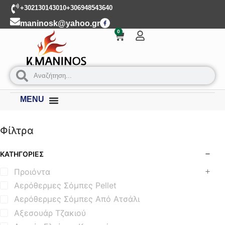
+302130143010
+306948543640
maninosk@yahoo.gr
0
MENU
Φίλτρα
ΚΑΤΗΓΟΡΊΕΣ
Προιόντα
Αερόθερμες Σόμπες Pellet
Αερόθερμες Σόμπες Από Ατσάλι
Αξεσουάρ Τζακιού