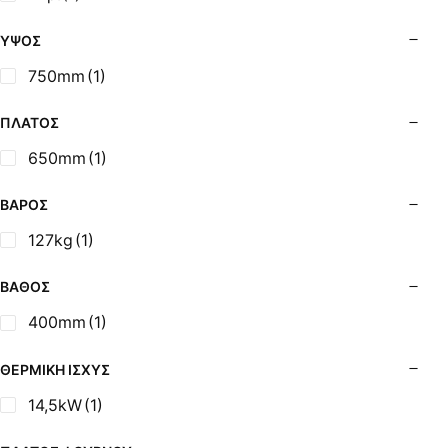
Σόμπες Ξύλου από Ατσάλι με Φούρνο
Σόμπες Πετρελαίου (Alfatherm)
ΎΨΟΣ
Σόμπες Πετρελαίου (Asikis Super Alfa)
750mm
(1)
Σόμπες Πετρελαίου (Assos)
Σόμπες Πετρελαίου (StarStoves)
ΠΛΆΤΟΣ
Σόμπες Πετρελαίου (ThermoSteel)
650mm
(1)
Σόμπες Πετρελαίου (ΟΒΕΛ)
Σόμπες Πετρελαίου Αερόθερμες (Agorastos)
ΒΆΡΟΣ
Σόμπες Πετρελαίου Αερόθερμες Ρ (Thermiki)
127kg
(1)
Σόμπες Υγραερίου
Σούβλες - Εργαλεία Ψησίματος BBQ
ΒΆΘΟΣ
Σχάρες Ψησίματος
400mm
(1)
Σωλήνες (Μπουριά), Εξαρτήματα Σόμπας
Τζάκια - Εστίες
ΘΕΡΜΙΚΉ ΙΣΧΎΣ
Τζακόσομπες
14,5kW
(1)
Ψησταριές