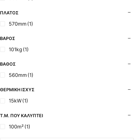
Σόμπες Ξύλου από Ατσάλι με Φούρνο
Σόμπες Πετρελαίου (Alfatherm)
ΠΛΆΤΟΣ
Σόμπες Πετρελαίου (Asikis Super Alfa)
570mm
(1)
Σόμπες Πετρελαίου (Assos)
Σόμπες Πετρελαίου (StarStoves)
ΒΆΡΟΣ
Σόμπες Πετρελαίου (ThermoSteel)
101kg
(1)
Σόμπες Πετρελαίου (ΟΒΕΛ)
Σόμπες Πετρελαίου Αερόθερμες (Agorastos)
ΒΆΘΟΣ
Σόμπες Πετρελαίου Αερόθερμες Ρ (Thermiki)
560mm
(1)
Σόμπες Υγραερίου
Σούβλες - Εργαλεία Ψησίματος BBQ
ΘΕΡΜΙΚΉ ΙΣΧΎΣ
Σχάρες Ψησίματος
15kW
(1)
Σωλήνες (Μπουριά), Εξαρτήματα Σόμπας
Τζάκια - Εστίες
Τ.Μ. ΠΟΥ ΚΑΛΎΠΤΕΙ
Τζακόσομπες
100m²
(1)
Ψησταριές