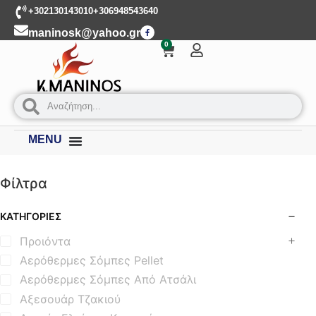
+302130143010
+306948543640
maninosk@yahoo.gr
0
MENU
Φίλτρα
ΚΑΤΗΓΟΡΊΕΣ
Προιόντα
Αερόθερμες Σόμπες Pellet
Αερόθερμες Σόμπες Από Ατσάλι
Αξεσουάρ Τζακιού